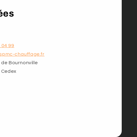
ées
 04 99
spmc-chauffage.fr
e de Bournonville
 Cedex