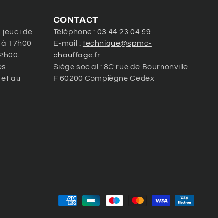
CONTACT
 jeudi de
Téléphone :
03 44 23 04 99
 à 17h00
E-mail :
technique@spmc-
12h00.
chauffage.fr
es
Siège social : 8C rue de Bournonville
 et au
F 60200 Compiègne Cedex
Moyens
de