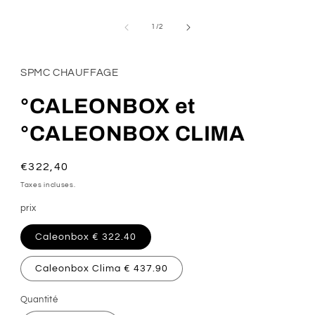
média
1
dans
de
1
/
2
une
fenêtre
modale
SPMC CHAUFFAGE
°CALEONBOX et
°CALEONBOX CLIMA
Prix
€322,40
habituel
Taxes incluses.
prix
Caleonbox € 322.40
Caleonbox Clima € 437.90
Quantité