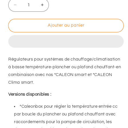
Réduire
Augmenter
la
la
quantité
quantité
de
de
Ajouter au panier
°CALEONBOX
°CALEONBOX
et
et
°CALEONBOX
°CALEONBOX
CLIMA
CLIMA
Régulateurs pour systèmes de chauffage/climatisation
à basse température-plancher ou plafond chauffant-en
combinaison avec nos °CALEON smart et °CALEON
Clima smart.
Versions disponibles :
°Caleonbox pour régler la température entrée cc
par boucle du plancher ou plafond chauffant avec
raccordements pour la pompe de circulation, les