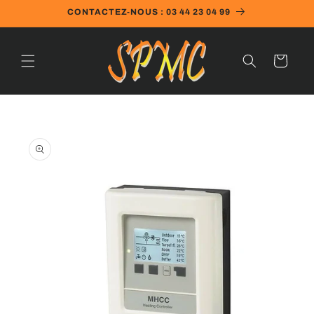
et
CONTACTEZ-NOUS : 03 44 23 04 99
passer
au
contenu
Panier
Passer aux
informations
produits