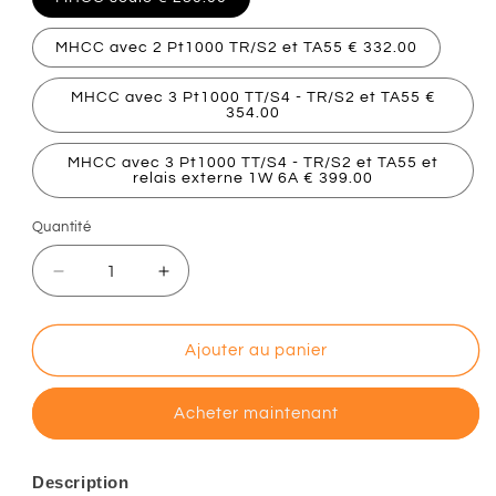
MHCC avec 2 Pt1000 TR/S2 et TA55 € 332.00
MHCC avec 3 Pt1000 TT/S4 - TR/S2 et TA55 €
354.00
MHCC avec 3 Pt1000 TT/S4 - TR/S2 et TA55 et
relais externe 1W 6A € 399.00
Quantité
Réduire
Augmenter
la
la
quantité
quantité
de
de
Ajouter au panier
SOREL
SOREL
MHCC
MHCC
Acheter maintenant
régulateur
régulateur
climatique
climatique
de
de
Description
chauffage
chauffage