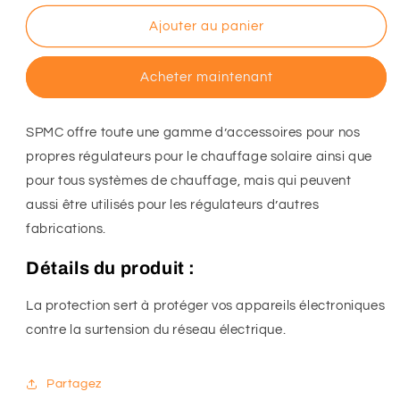
quantité
quantité
de
de
Ajouter au panier
Protection
Protection
de
de
Acheter maintenant
surtension
surtension
SPMC offre toute une gamme d’accessoires pour nos
propres régulateurs pour le chauffage solaire ainsi que
pour tous systèmes de chauffage, mais qui peuvent
aussi être utilisés pour les régulateurs d’autres
fabrications.
Détails du produit :
La protection sert à protéger vos appareils électroniques
contre la surtension du réseau électrique.
Partagez