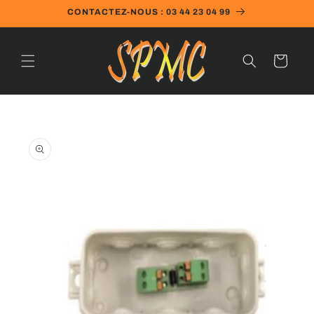
et
CONTACTEZ-NOUS : 03 44 23 04 99
passer
au
contenu
Panier
Passer aux
informations
produits